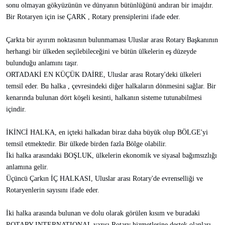
sonu olmayan gökyüzünün ve dünyanın bütünlüğünü andıran bir imajdır.
Bir Rotaryen için ise ÇARK , Rotary prensiplerini ifade eder.
Çarkta bir ayırım noktasının bulunmaması Uluslar arası Rotary Başkanının
herhangi bir ülkeden seçilebileceğini ve bütün ülkelerin eş düzeyde
bulunduğu anlamını taşır.
ORTADAKİ EN KÜÇÜK DAİRE, Uluslar arası Rotary'deki ülkeleri
temsil eder. Bu halka , çevresindeki diğer halkaların dönmesini sağlar. Bir
kenarında bulunan dört köşeli kesinti, halkanın sisteme tutunabilmesi
içindir.
İKİNCİ HALKA, en içteki halkadan biraz daha büyük olup BÖLGE'yi
temsil etmektedir. Bir ülkede birden fazla Bölge olabilir.
İki halka arasındaki BOŞLUK, ülkelerin ekonomik ve siyasal bağımsızlığı
anlamına gelir.
Üçüncü Çarkın İÇ HALKASI, Uluslar arası Rotary'de evrenselliği ve
Rotaryenlerin sayısını ifade eder.
İki halka arasında bulunan ve dolu olarak görülen kısım ve buradaki
ROTARY INTERNATIONAL yazısı Rotary hizmetlerine destek olanları