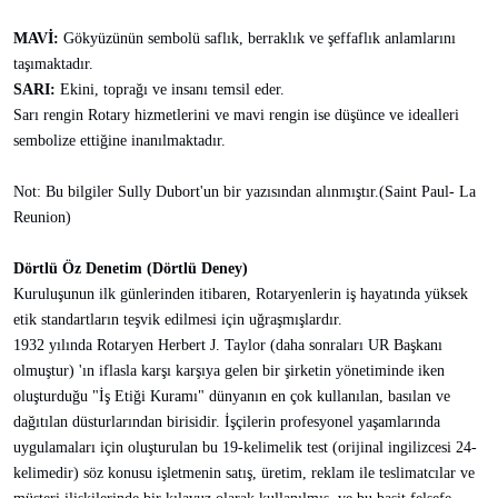
MAVİ:
Gökyüzünün sembolü saflık, berraklık ve şeffaflık anlamlarını
taşımaktadır.
SARI:
Ekini, toprağı ve insanı temsil eder.
Sarı rengin Rotary hizmetlerini ve mavi rengin ise düşünce ve idealleri
sembolize ettiğine inanılmaktadır.
Not: Bu bilgiler Sully Dubort'un bir yazısından alınmıştır.(Saint Paul- La
Reunion)
Dörtlü Öz Denetim (Dörtlü Deney)
Kuruluşunun ilk günlerinden itibaren, Rotaryenlerin iş hayatında yüksek
etik standartların teşvik edilmesi için uğraşmışlardır.
1932 yılında Rotaryen Herbert J. Taylor (daha sonraları UR Başkanı
olmuştur) 'ın iflasla karşı karşıya gelen bir şirketin yönetiminde iken
oluşturduğu "İş Etiği Kuramı" dünyanın en çok kullanılan, basılan ve
dağıtılan düsturlarından birisidir. İşçilerin profesyonel yaşamlarında
uygulamaları için oluşturulan bu 19-kelimelik test (orijinal ingilizcesi 24-
kelimedir) söz konusu işletmenin satış, üretim, reklam ile teslimatcılar ve