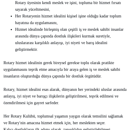
Rotary üyesinin kendi meslek ve işini, topluma bir hizmet fırsatı
sayarak yüceltmesini,
Her Rotaryenin hizmet idealini kişisel işine olduğu kadar toplum
hayatına da uygulamasını,
Hizmet idealinde birleşmiş olan çeşitli iş ve meslek sahibi insanlar
arasında dünya çapında dostluk ilişkileri kurmak suretiyle,
uluslararası karşılıklı anlayışı, iyi niyeti ve barış idealini
geliştirmektir.
Rotary hizmet idealinin gerek bireysel gerekse toplu olarak pratikte
uygulanmasını teşvik etme amacıyla bir araya gelen iş ve meslek sahibi
insanların oluşturduğu dünya çapında bir dostluk örgütüdür.
Rotary, hizmet idealini esas alarak, dünyanın her yerindeki uluslar arasında
anlayış, iyi niyet ve barışçı ilişkilerin geliştirilmesi, teşvik edilmesi ve
özendirilmesi için gayret sarfeder.
Her Rotary Kulübü, toplumsal yaşamın yaygın olarak temsilini sağlamak
ve Rotary'nin amacına hizmet etmek için, her meslekten seçer.
Kalıcı dostlukların ilk adımı olarak, tanışıklığın geliştirilebilmesi