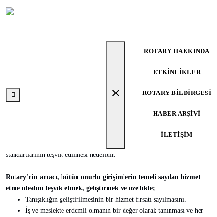
ROTARY HAKKINDA
Rotary Hakkında
ETKINLIKLER
Anasayfa
Rotary Hakkında
close
ROTARY BILDIRGESI
HABER ARŞIVI
Rotary dünyada iyi niyet ve barışın korunmasına inanan ve bu alanda
hizmet veren iş ve meslek sahibi Rotaryenlerin dünya ölçüsünde birleştiği
İLETIŞIM
bir kuruluştur. İnsanlığa hizmet veren tüm mesleklerde, yüksek ahlak
standartlarının teşvik edilmesi hedefidir.
Rotary'nin amacı, bütün onurlu girişimlerin temeli sayılan hizmet
etme idealini teşvik etmek, geliştirmek ve özellikle;
Tanışıklığın geliştirilmesinin bir hizmet fırsatı sayılmasını,
İş ve meslekte erdemli olmanın bir değer olarak tanınması ve her